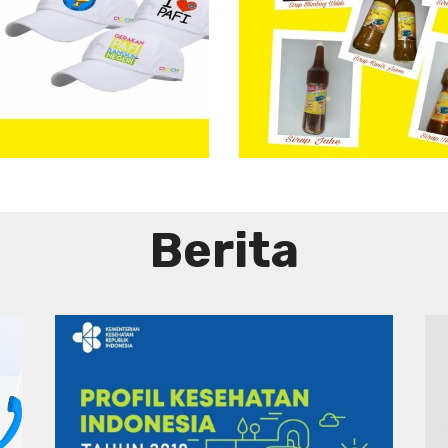
Aneka
Sirup
Herbal
Tradisional
Berita