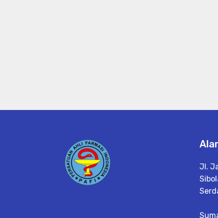
Ala
Jl. J
Sibol
Serd
Suma