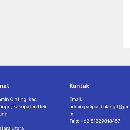
mat
Kontak
amin Ginting, Kec.
Email:
angit, Kabupaten Deli
admin.pafipcsibolangit@gma
ang
m
Telp: +62 81229018457
tera Utara