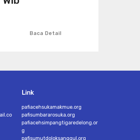
Wib
Baca Detail
Link
pafiacehsukamakmue.org
il.co
pafisumbararosuka.org
pafiacehsimpangtigaredelong.or
g
pafisumutdoloksanggul.org