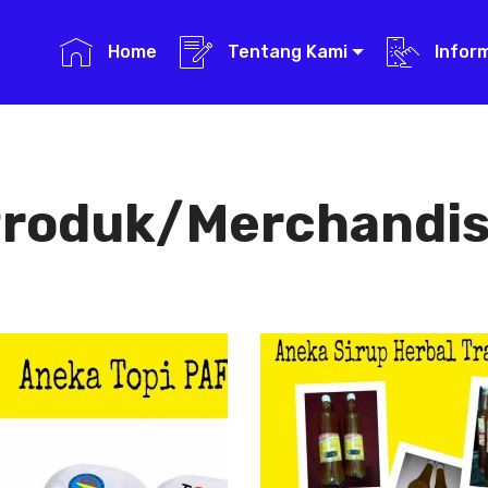
Home
Tentang Kami
Infor
roduk/Merchandi
Aneka Topi PAFI
Aneka Sirup
Herbal
Aneka Topi
Tradisional
PAFI