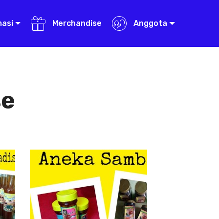
masi
Merchandise
Anggota
se
Aneka Sambal
Aneka
Sambal